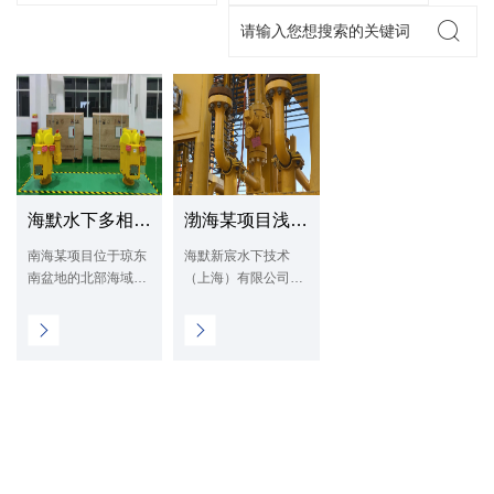
海默水下多相流量计在南海某项目顺利完成水下安装
渤海某项目浅水多相流量计顺利完成客户验收
南海某项目位于琼东
海默新宸水下技术
南盆地的北部海域，
（上海）有限公司于
距离海南省三亚市约
2023年6月获得渤海
132千米。年平均气
某项目1套浅水多相
温为24.6℃，年最高
流量计订单，该流量
温度为38.2...
计将被安装在水下
管...