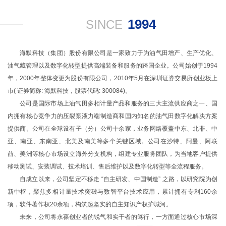
1994
SINCE
海默科技（集团）股份有限公司是一家致力于为油气田增产、生产优化、
油气藏管理以及数字化转型提供高端装备和服务的跨国企业。公司始创于1994
年，2000年整体变更为股份有限公司，2010年5月在深圳证券交易所创业板上
市( 证券简称: 海默科技，股票代码: 300084)。
公司是国际市场上油气田多相计量产品和服务的三大主流供应商之一、国
内拥有核心竞争力的压裂泵液力端制造商和国内知名的油⽓⽥数字化解决⽅案
提供商。
公司在全球设有子（分）公司十余家，业务网络覆盖中东、北非、中
亚、南亚、东南亚、北美及南美等多个关键区域。
公司在沙特、阿曼、阿联
酋、美洲等核心市场设立海外分支机构，组建专业服务团队，为当地客户提供
移动测试、安装调试、技术培训、售后维护以及数字化转型等全流程服务。
自成立以来，公司坚定不移走 “自主研发、中国制造” 之路，以研究院为创
新中枢，聚焦多相计量技术突破与数智平台技术应用，累计拥有专利160余
项，软件著作权20余项，构筑起坚实的自主知识产权护城河。
未来，公司将永葆创业者的锐气和实干者的笃行，一方面通过核心市场深