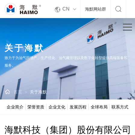


CN
海默网站群
关于海默
致力于为油气田增产、生产优化、油气藏管理以及数字化转型提供高端装备和
服务。

首页
关于海默
>
企业简介
荣誉资质
企业文化
发展历程
全球布局
联系方式
海默科技（集团）股份有限公司