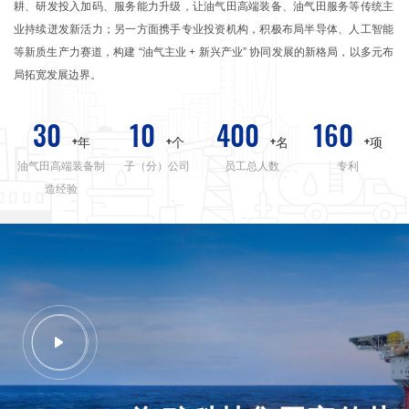
耕、研发投入加码、服务能力升级，让油气田高端装备、油气田服务等传统主
业持续迸发新活力；另一方面携手专业投资机构，积极布局半导体、人工智能
等新质生产力赛道，构建 “油气主业 + 新兴产业” 协同发展的新格局，以多元布
局拓宽发展边界。
30
10
400
160
+年
+个
+名
+项
油气田高端装备制
子（分）公司
员工总人数
专利
造经验
