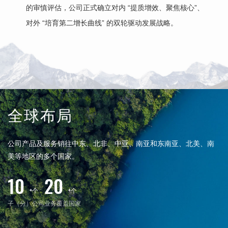
的审慎评估，公司正式确立对内 “提质增效、聚焦核心”、
完
对外 “培育第二增长曲线” 的双轮驱动发展战略。
2
巨
20
军
全球布局
公司产品及服务销往中东、北非、中亚、南亚和东南亚、北美、南
美等地区的多个国家。
10
20
+个
+个
子（分）公司
业务覆盖国家