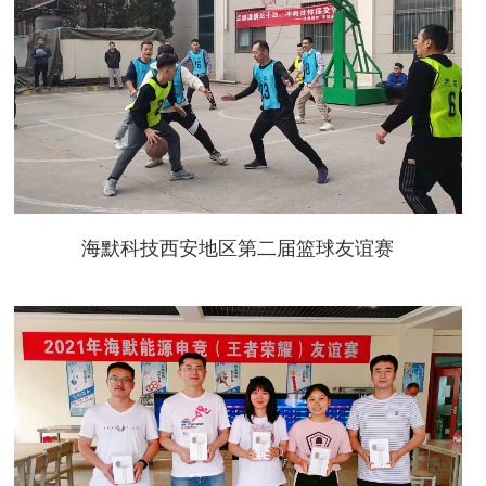
海默科技西安地区第二届篮球友谊赛