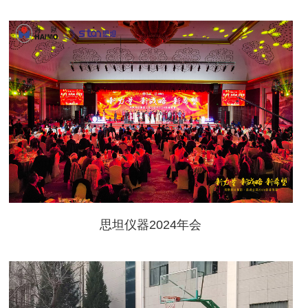
思坦仪器2024年会