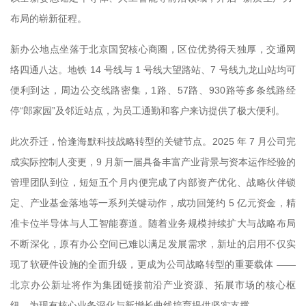
布局的崭新征程。
新办公地点坐落于北京国贸核心商圈，区位优势得天独厚，交通网
络四通八达。地铁 14 号线与 1 号线大望路站、7 号线九龙山站均可
便利到达，周边公交线路密集，1路、57路、930路等多条线路经
停“郎家园”及邻近站点，为员工通勤和客户来访提供了极大便利。
此次乔迁，恰逢海默科技战略转型的关键节点。2025 年 7 月公司完
成实际控制人变更，9 月新一届具备丰富产业背景与资本运作经验的
管理团队到位，短短五个月内便完成了内部资产优化、战略伙伴锁
定、产业基金落地等一系列关键动作，成功回笼约 5 亿元资金，精
准卡位半导体与人工智能赛道。随着业务规模持续扩大与战略布局
不断深化，原有办公空间已难以满足发展需求，新址的启用不仅实
现了软硬件设施的全面升级，更成为公司战略转型的重要载体 ——
北京办公新址将作为集团链接前沿产业资源、拓展市场的核心枢
纽，为现有核心业务深化与新增长曲线培育提供坚实支撑。