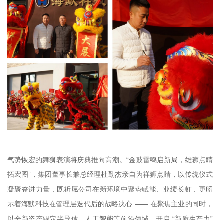
气势恢宏的舞狮表演将庆典推向高潮。“金鼓雷鸣启新局，雄狮点睛
拓宏图”，集团董事长兼总经理杜勤杰亲自为祥狮点睛，以传统仪式
凝聚奋进力量，既祈愿公司在新环境中聚势赋能、业绩长虹，更昭
示着海默科技在管理层迭代后的战略决心 —— 在聚焦主业的同时，
以全新姿态锚定半导体、人工智能等前沿领域，开启 “新质生产力”