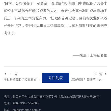
“目前，公司储备了一定资金，管理层与职能部门中也配备了具备丰
富资本市场运作经验和资源的人才，未来也会充分利用资本市场工
具进一步补充公司资金实力。”杜勤杰告诉记者，目前相关业务条线
已开始行动，管理团队和员工热情高涨，大家对海默科技的未来充
满信心。
——来源：上海证券报
上一篇
下一篇
返回列表
海默科技亮相伊拉克石油天然气展览会
启迪智慧 引领变革：思坦仪器举办管理能力提升的三项技能专项培训
地址：甘肃省兰州市城关区雁南路571 号甘肃农垦总部经济大厦A 座19 层
电话：+86 0931-8559065
邮箱：
sales@haimo.com.cn