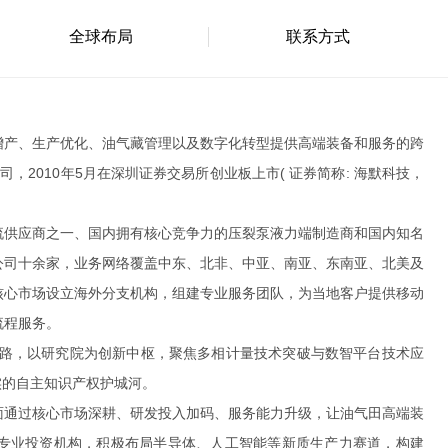
全球布局
联系方式
增产、生产优化、油气藏管理以及数字化转型提供高端装备和服务的跨
司，2010年5月在深圳证券交易所创业板上市( 证券简称: 海默科技，
流供应商之一、国内拥有核心竞争力的压裂泵液力端制造商和国内知名
公司十余家，业务网络覆盖中东、北非、中亚、南亚、东南亚、北美及
核心市场设立海外分支机构，组建专业服务团队，为当地客户提供移动
流程服务。
 之路，以研究院为创新中枢，聚焦多相计量技术突破与数智平台技术应
实的自主知识产权护城河。
面通过核心市场深耕、研发投入加码、服务能力升级，让油气田高端装
专业投资机构，积极布局半导体、人工智能等新质生产力赛道，构建