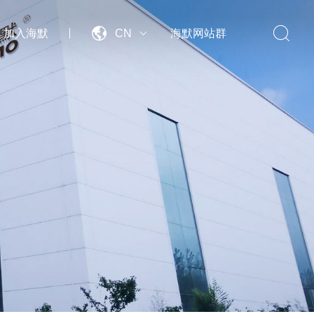


加入海默
CN
海默网站群