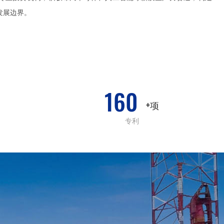
发展边界。
160
+项
专利