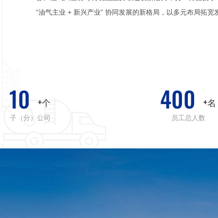
“油气主业 + 新兴产业” 协同发展的新格局，以多元布局拓宽
10
400
+个
+名
子（分）公司
员工总人数